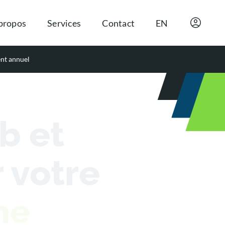
propos
Services
Contact
EN
ent annuel
b et
 votre