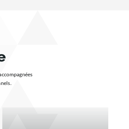
e
, accompagnées
nnels.