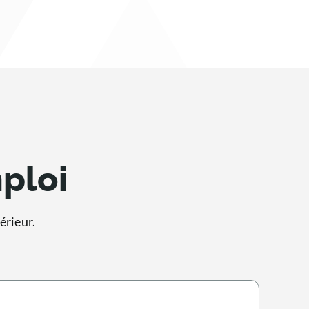
mploi
érieur.