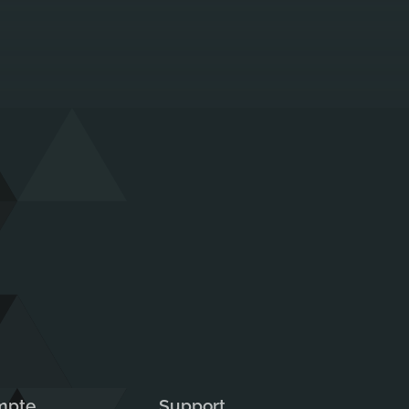
mpte
Support