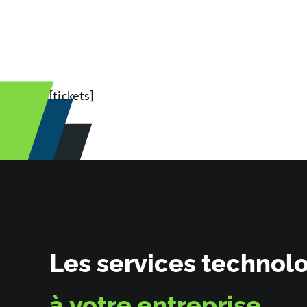
[tickets]
Les services technol
à
votre entreprise