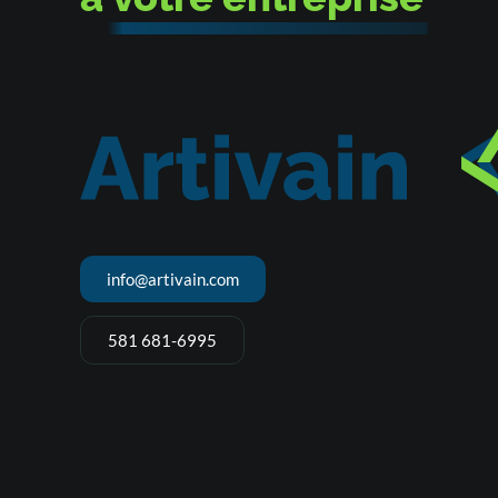
info@artivain.com
581 681-6995